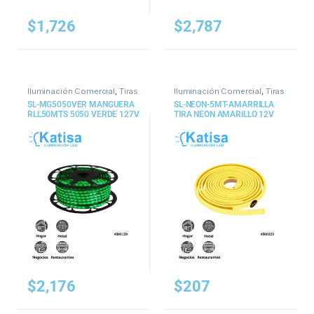
$
1,726
$
2,787
Iluminación Comercial
,
Tiras
Iluminación Comercial
,
Tiras
y Mangueras
y Mangueras
SL-MG5050VER MANGUERA
SL-NEON-5MT-AMARRILLA
RLL50MTS 5050 VERDE 127V
TIRA NEON AMARILLO 12V
IP65
48W 5M
$
2,176
$
207