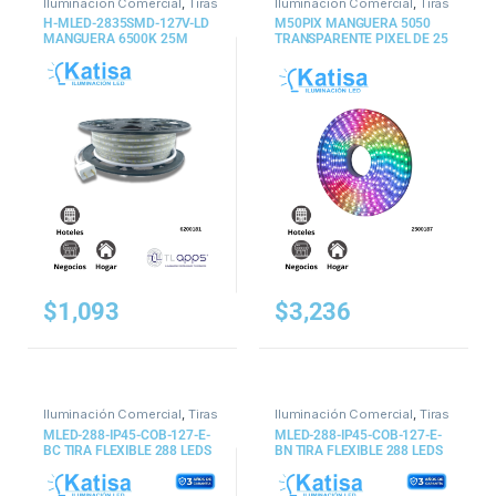
Iluminación Comercial
,
Tiras
Iluminación Comercial
,
Tiras
y Mangueras
y Mangueras
H-MLED-2835SMD-127V-LD
M50PIX MANGUERA 5050
MANGUERA 6500K 25M
TRANSPARENTE PIXEL DE 25
125W 2835 127V
METROS
$
1,093
$
3,236
Iluminación Comercial
,
Tiras
Iluminación Comercial
,
Tiras
y Mangueras
y Mangueras
MLED-288-IP45-COB-127-E-
MLED-288-IP45-COB-127-E-
BC TIRA FLEXIBLE 288 LEDS
BN TIRA FLEXIBLE 288 LEDS
POR METRO, COB 127 V,
POR METRO, COB 127 V,
EXTERIOR BC
EXTERIOR BN