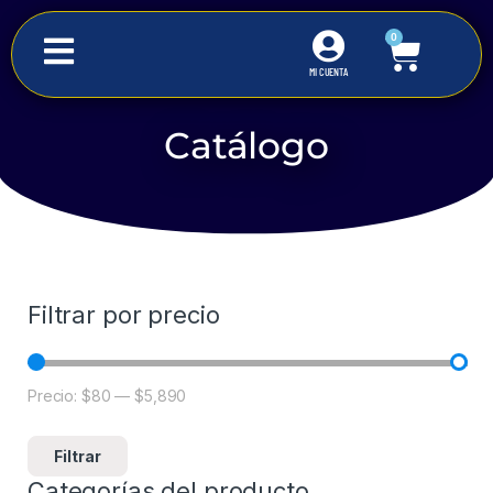
0
MI CUENTA
Catálogo
Inicio
Iluminación Comercial
Tiras y Mangueras
Filtrar por precio
Precio:
$80
—
$5,890
Filtrar
Categorías del producto