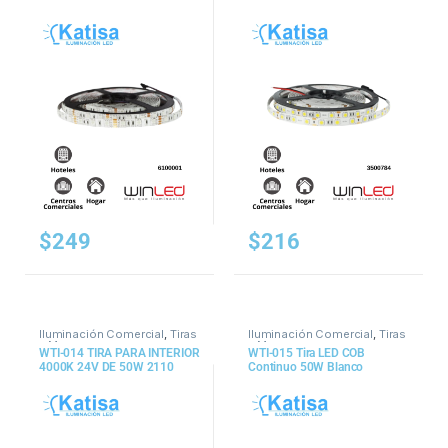
72W 5050 3300LM IP65
$
249
$
216
Iluminación Comercial
,
Tiras
Iluminación Comercial
,
Tiras
y Mangueras
y Mangueras
WTI-014 TIRA PARA INTERIOR
WTI-015 Tira LED COB
4000K 24V DE 50W 2110
Continuo 50W Blanco
IP20 5MTS DIMEABLE
Frio(6500k)