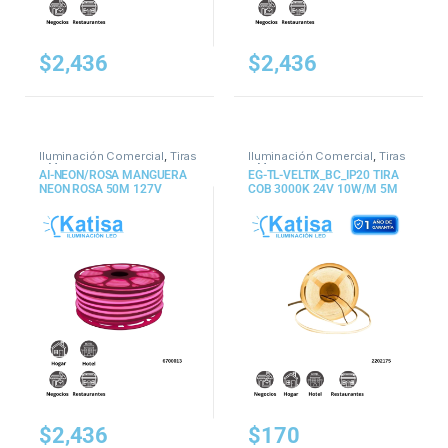
$
2,436
$
2,436
Iluminación Comercial
,
Tiras
Iluminación Comercial
,
Tiras
y Mangueras
y Mangueras
AI-NEON/ROSA MANGUERA
EG-TL-VELTIX_BC_IP20 TIRA
NEON ROSA 50M 127V
COB 3000K 24V 10W/M 5M
IP20
$
2,436
$
170