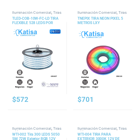
Iluminación Comercial
,
Tiras
Iluminación Comercial
,
Tiras
y Mangueras
y Mangueras
TLED-COB-10W-FC-LD TIRA
TNEPIX TIRA NEON PIXEL 5
FLEXIBLE 528 LEDS POR
METROS LXY
METRO, LED COB, INTERIOR,
DE LIBRE CORTE”
$
572
$
701
Iluminación Comercial
,
Tiras
Iluminación Comercial
,
Tiras
y Mangueras
y Mangueras
WTI-002 Tira 300 LEDS 5050
WTI-004 TIRA PARA
5M 72W Exterior RGB 12V
EXTERIOR 3000K 12V DE