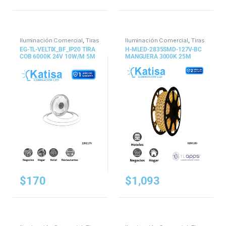
Iluminación Comercial
,
Tiras
Iluminación Comercial
,
Tiras
y Mangueras
y Mangueras
EG-TL-VELTIX_BF_IP20 TIRA
H-MLED-2835SMD-127V-BC
COB 6000K 24V 10W/M 5M
MANGUERA 3000K 25M
IP20
150W 2835 127V
$
170
$
1,093