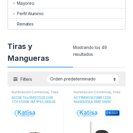
Mayoreo
Perfil Aluminio
Remates
Tiras y
Mostrando los 49
resultados
Mangueras
Filters
Iluminación Comercial
,
Tiras
Iluminación Comercial
,
Tiras
y Mangueras
y Mangueras
86238 Tira SMD3528 24W
ACT9MM2835NW120R
12V 6500K 5M IP65 380LM
MANGUERA SMD 9MM
4100K 300W 63000LM 2835
IP65 DIM 50M