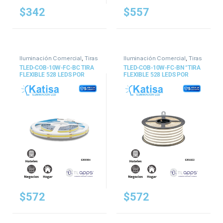
$
342
$
557
Iluminación Comercial
,
Tiras
Iluminación Comercial
,
Tiras
y Mangueras
y Mangueras
TLED-COB-10W-FC-BC TIRA
TLED-COB-10W-FC-BN “TIRA
FLEXIBLE 528 LEDS POR
FLEXIBLE 528 LEDS POR
METRO, LED COB, INTERIOR,
METRO, LED COB, INTERIOR,
DE LIBRE CORTE
DE LIBRE CORTE”
$
572
$
572