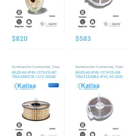
$
820
$
583
Iluminación Comercial
,
Tiras
Iluminación Comercial
,
Tiras
y Mangueras
y Mangueras
MLED-60-IP45-127V-CD-BC
MLED-60-IP45-127V-CD-BN
TIRA DIRECTA 127V 3000K
TIRA FLEXIBLE IP45, 60 LEDS
40W 1690LM 3528 IP45 DIM
X METRO, 283
5M