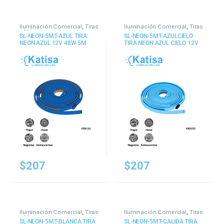
Iluminación Comercial
,
Tiras
Iluminación Comercial
,
Tiras
y Mangueras
y Mangueras
SL-NEON-5MT-AZUL TIRA
SL-NEON-5MT-AZULCIELO
NEON AZUL 12V 48W 5M
TIRA NEON AZUL CIELO 12V
48W 5M
$
207
$
207
Iluminación Comercial
,
Tiras
Iluminación Comercial
,
Tiras
y Mangueras
y Mangueras
SL-NEON-5MT-BLANCA TIRA
SL-NEON-5MT-CALIDA TIRA