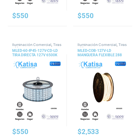
$
550
$
550
Iluminación Comercial
,
Tiras
Iluminación Comercial
,
Tiras
y Mangueras
y Mangueras
MLED-60-IP45-127V-CD-LD
MLED-COB-127V-LD
TIRA DIRECTA 127V 6500K
MANGUERA FLEXIBLE 288
40W 1690LM 3528 IP45 DIM
LEDS POR METRO, COB,
5M
EXTERIOR 25 M
$
550
$
2,533