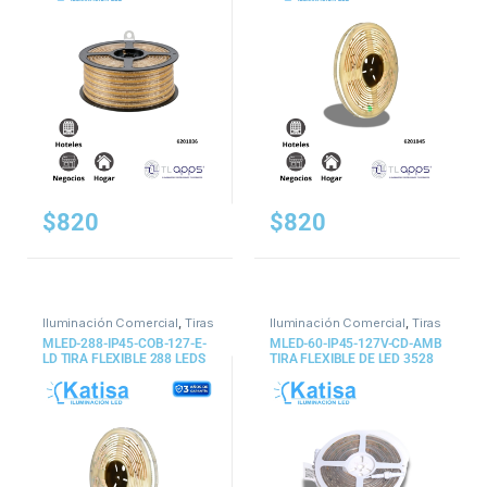
$
820
$
820
Iluminación Comercial
,
Tiras
Iluminación Comercial
,
Tiras
y Mangueras
y Mangueras
MLED-288-IP45-COB-127-E-
MLED-60-IP45-127V-CD-AMB
LD TIRA FLEXIBLE 288 LEDS
TIRA FLEXIBLE DE LED 3528
POR METRO, COB 127 V,
SMD 127V IP45
EXTERIOR LD