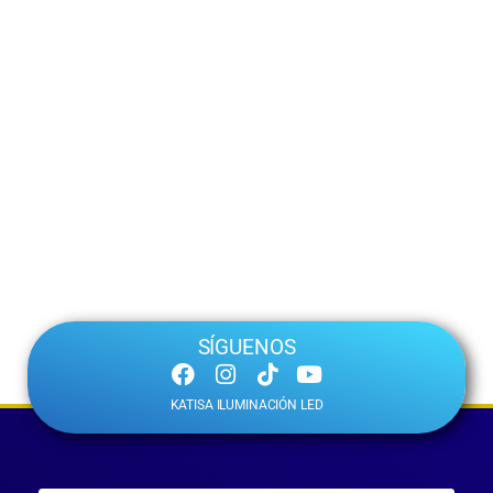
SÍGUENOS
KATISA ILUMINACIÓN LED