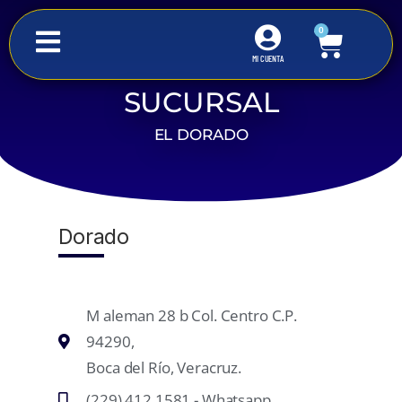
0
MI CUENTA
SUCURSAL
Inicio
DORADO
EL DORADO
Dorado
M aleman 28 b Col. Centro C.P.
94290,
Boca del Río, Veracruz.
(229) 412 1581 - Whatsapp