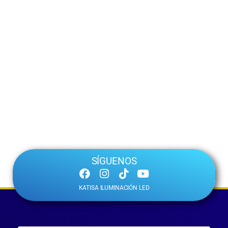
SÍGUENOS
KATISA ILUMINACIÓN LED