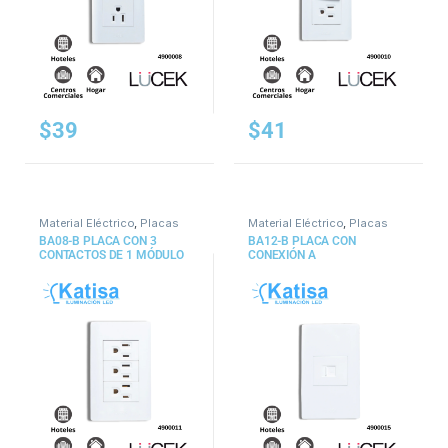
$
39
$
41
Material Eléctrico
,
Placas
Material Eléctrico
,
Placas
BA08-B PLACA CON 3
BA12-B PLACA CON
CONTACTOS DE 1 MÓDULO
CONEXIÓN A
COLOR BLANCO
MODEM/INTERNET COLOR
BLANCO