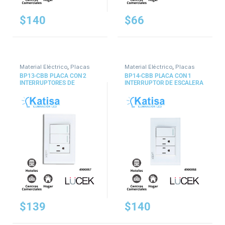
$
140
$
66
Material Eléctrico
,
Placas
Material Eléctrico
,
Placas
BP13-CBB PLACA CON 2
BP14-CBB PLACA CON 1
INTERRUPTORES DE
INTERRUPTOR DE ESCALERA
ESCALERA Y 1 CONTACTO DE
Y 2 CONTACTOS DE 1
1 MÓDULO CRISTAL BLANCO
MÓDULO CRISTAL BLANCO
$
139
$
140