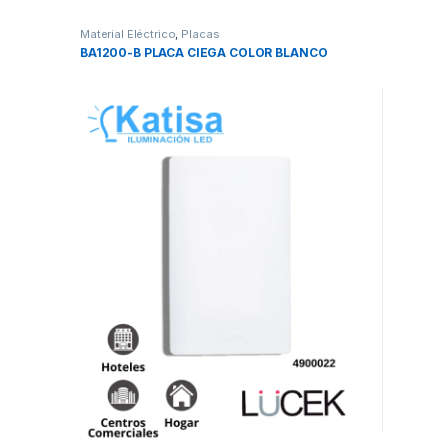
Material Eléctrico
,
Placas
BA1200-B PLACA CIEGA COLOR BLANCO