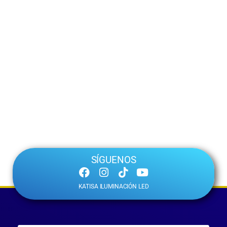
SÍGUENOS
KATISA ILUMINACIÓN LED