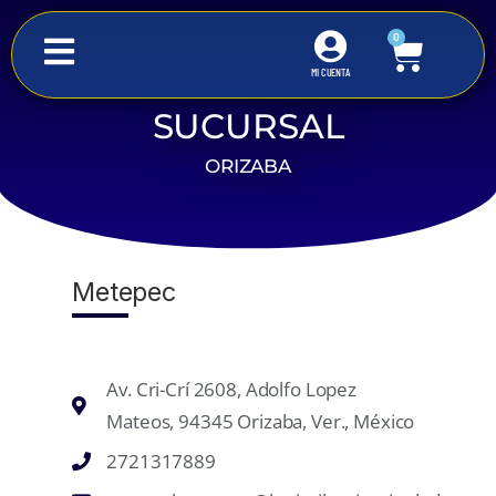
0
MI CUENTA
SUCURSAL
Inicio
Sucursal Orizaba
ORIZABA
Metepec
Av. Cri-Crí 2608, Adolfo Lopez
Mateos, 94345 Orizaba, Ver., México
2721317889