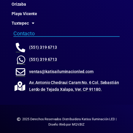
Orizaba
Playa Vicente
Tuxtepec
Contacto
(551) 319 6713
(551) 319 6713
ventas@katisailuminacionled.com
Av. Antonio Chedraui Caram No. 6 Col. Sebastián
Lerdo de Tejada Xalapa, Ver. CP 91180.
2025 Derechos Reservados Distribuidora Katisa Iluminación LED |
Diseño Web por MQV.BIZ