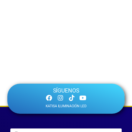
SÍGUENOS
KATISA ILUMINACIÓN LED