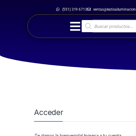
(551) 319 6713
ventas@katisailuminacio
Inicio
Mi Cuenta
Acceder
¡Te damos la bienvenida! Ingresa a tu cuenta