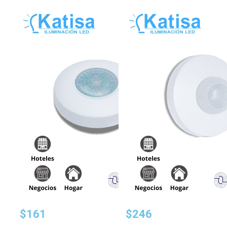
Mostrando los 2 resultados
$
161
$
246