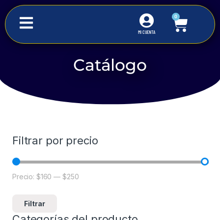
0
MI CUENTA
Catálogo
Inicio
Material Eléctrico
Sensor de movimiento
Filtrar por precio
Precio:
$160
—
$250
Filtrar
Categorías del producto