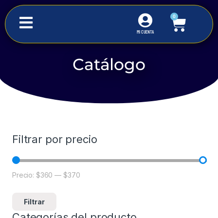
0
MI CUENTA
Catálogo
Inicio
Iluminación Comercial
Paneles y Gabinetes
Filtrar por precio
Precio:
$360
—
$370
Filtrar
Categorías del producto