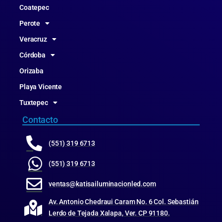
Coatepec
Perote
Veracruz
Córdoba
Orizaba
Playa Vicente
Tuxtepec
Contacto
(551) 319 6713
(551) 319 6713
ventas@katisailuminacionled.com
Av. Antonio Chedraui Caram No. 6 Col. Sebastián
Lerdo de Tejada Xalapa, Ver. CP 91180.