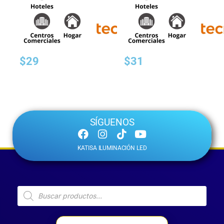
Mostrando los 6 resultados
$
29
$
31
SÍGUENOS
KATISA ILUMINACIÓN LED