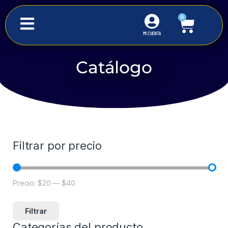
0
MI CUENTA
Catálogo
Inicio
Iluminación Comercial
Dicroicos
Filtrar por precio
Precio:
$20
—
$40
Filtrar
Categorías del producto