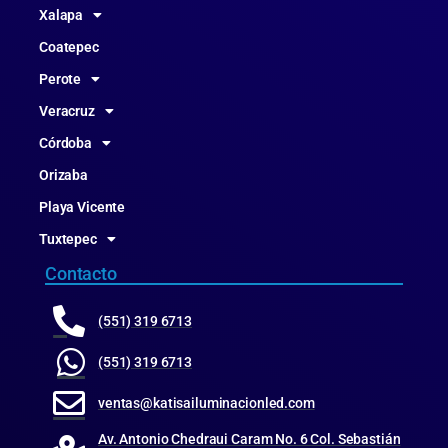
Xalapa
Coatepec
Perote
Veracruz
Córdoba
Orizaba
Playa Vicente
Tuxtepec
Contacto
(551) 319 6713
(551) 319 6713
ventas@katisailuminacionled.com
Av. Antonio Chedraui Caram No. 6 Col. Sebastián