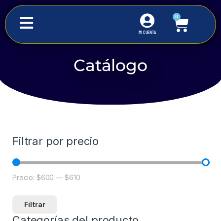
0
MI CUENTA
Catálogo
Inicio
Iluminación Inteligente
Carama
Filtrar por precio
Precio:
$600
—
$610
Filtrar
Categorías del producto