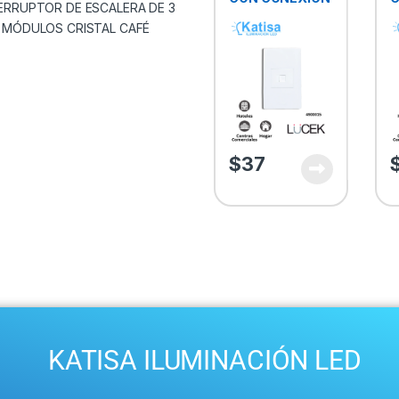
A
C
MODEM/INTERN
D
ET COLOR
B
BLANCO
$
37
KATISA ILUMINACIÓN LED