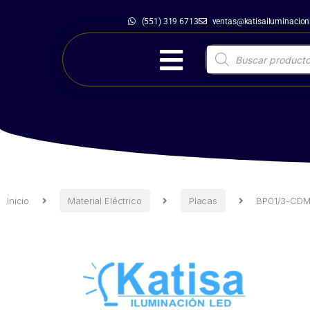
(551) 319 6713
ventas@katisailuminacio
Inicio
Material Eléctrico
Placas
Inicio
Material Eléctrico
Placas
BP01/3-CDM