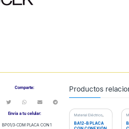
Productos relaci
Comparte:
Envía a tu celular:
Material Eléctrico
,
M
Placas
P
BA12-B PLACA
B
CON CONEXIÓN