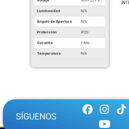
Voltaje
100 – 277 V
Luminosidad
N/A
Ángulo de Apertura
N/A
Protección
IP20
Garantía
1 Año
Temperatura
N/A
SÍGUENOS