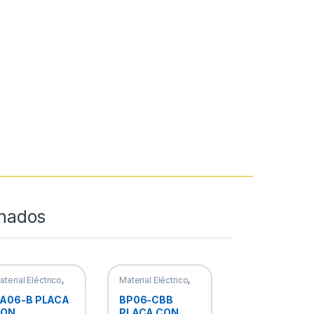
onados
aterial Eléctrico
,
Material Eléctrico
,
lacas
Placas
A06-B PLACA
BP06-CBB
CON
PLACA CON