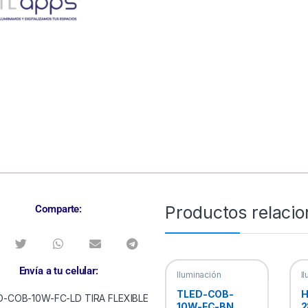
Productos relaci
Comparte:
Envía a tu celular:
Iluminación
I
Comercial
,
Tiras y
C
Mangueras
M
TLED-COB-
H
10W-FC-BN
2