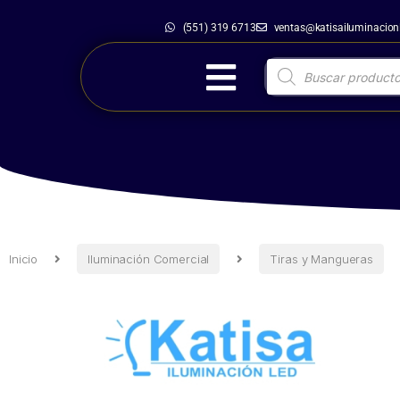
(551) 319 6713
ventas@katisailuminacio
Inicio
Iluminación Comercial
Tiras y
Inicio
Iluminación Comercial
Tiras y Mangueras