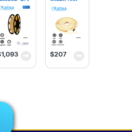
C MANGUERA
NEON 3000K
000K 25M
12V 48W 5M
50W 2835 127V
$
1,093
$
207