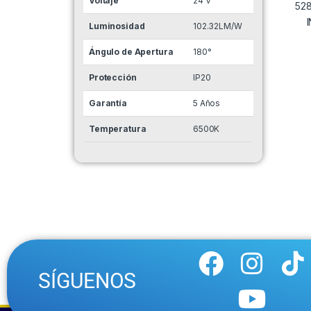
Voltaje
24 V
Luminosidad
102.32LM/W
Ángulo de Apertura
180°
Protección
IP20
Garantía
5 Años
Temperatura
6500K
SÍGUENOS