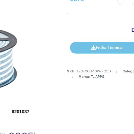
.
Ficha Técnica
SKU
TLED-COB-10W-FC/LD
Catego
Marca:
TL APPS