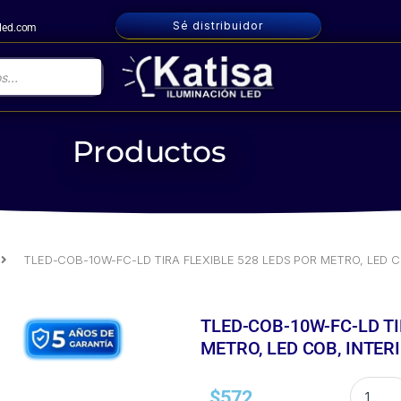
Sé distribuidor
nled.com
Productos
 Mangueras
TLED-COB-10W-FC-LD TIRA FLEXIBLE 528 LEDS P
TLED-COB-10W-FC-LD TIRA FLEXIBLE 528 LEDS POR METRO, LED CO
TLED-COB-10W-FC-LD TI
METRO, LED COB, INTERI
$
572