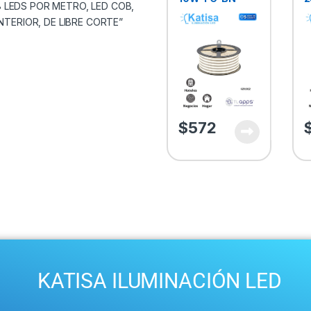
“TIRA FLEXIBLE
B
528 LEDS POR
3
METRO, LED
1
COB, INTERIOR,
DE LIBRE
CORTE”
$
572
KATISA ILUMINACIÓN LED