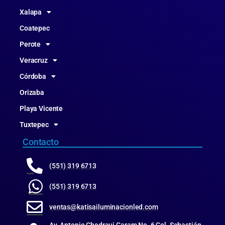
Xalapa
Coatepec
Perote
Veracruz
Córdoba
Orizaba
Playa Vicente
Tuxtepec
Contacto
(551) 319 6713
(551) 319 6713
ventas@katisailuminacionled.com