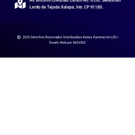
Av. Antonio Chedraui Caram No. 6 Col. Sebastián
Lerdo de Tejada Xalapa, Ver. CP 91180.
2025 Derechos Reservados Distribuidora Katisa Iluminación LED |
Diseño Web por MQV.BIZ