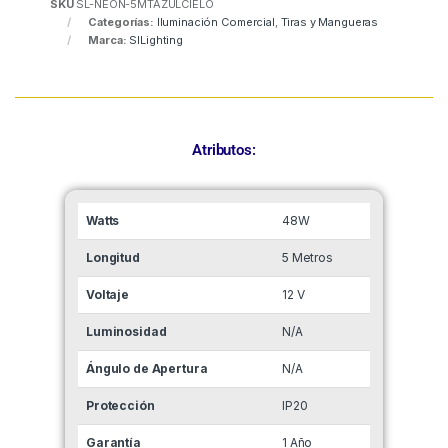
SKU
SL-NEON-5MTAZULCIELO
Categorías:
Iluminación Comercial
,
Tiras y Mangueras
Marca:
SlLighting
Atributos:
Watts
48W
Longitud
5 Metros
Voltaje
12 V
Luminosidad
N/A
Ángulo de Apertura
N/A
Protección
IP20
Garantía
1 Año