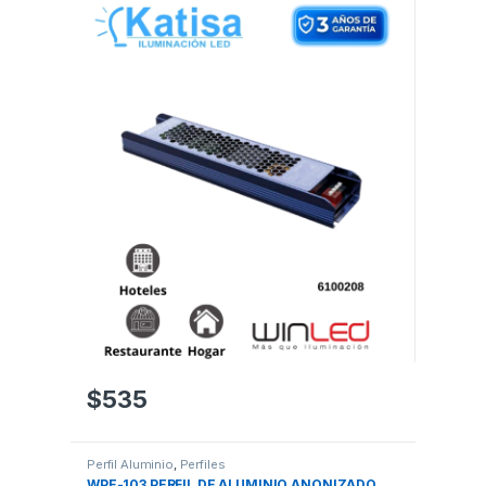
$
535
Perfil Aluminio
,
Perfiles
WPE-103 PERFIL DE ALUMINIO ANONIZADO