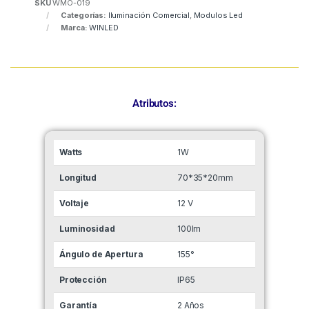
SKU
WMO-019
Categorías:
Iluminación Comercial
,
Modulos Led
Marca:
WINLED
Atributos:
Watts
1W
Longitud
70*35*20mm
Voltaje
12 V
Luminosidad
100lm
Ángulo de Apertura
155°
Protección
IP65
Garantía
2 Años