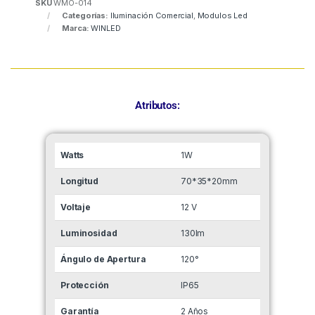
SKU
WMO-014
Categorías:
Iluminación Comercial
,
Modulos Led
Marca:
WINLED
Atributos:
Watts
1W
Longitud
70*35*20mm
Voltaje
12 V
Luminosidad
130lm
Ángulo de Apertura
120°
Protección
IP65
Garantía
2 Años