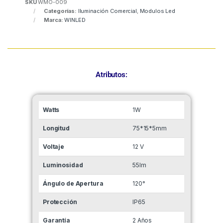
SKU
WMO-009
Categorías:
Iluminación Comercial
,
Modulos Led
Marca:
WINLED
Atributos:
Watts
1W
Longitud
75*15*5mm
Voltaje
12 V
Luminosidad
55lm
Ángulo de Apertura
120°
Protección
IP65
Garantía
2 Años