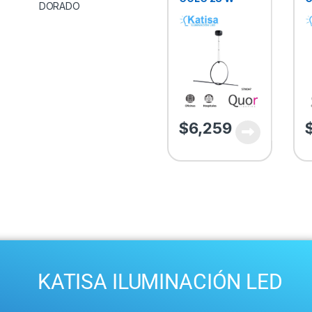
2240LM 3000K
G
90-130V
N
$
6,259
KATISA ILUMINACIÓN LED