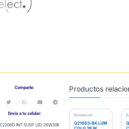
Productos relaci
Comparte:
Envía a tu celular:
Iluminación
I
Decorativa
,
D
Lámparas
L
Q21663-BK LUM
Q
Colgantes
C
COLG 28 W
C