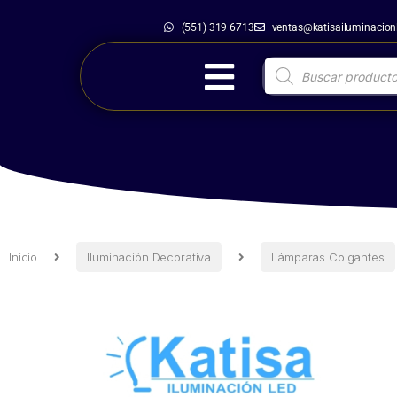
(551) 319 6713
ventas@katisailuminacio
Inicio
Iluminación Decorativa
Lámpar
Inicio
Iluminación Decorativa
Lámparas Colgantes