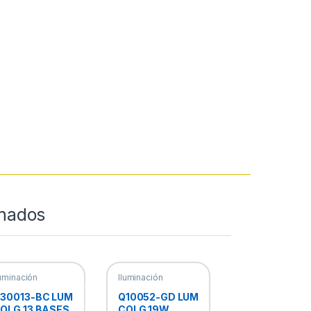
onados
luminación
Iluminación
ecorativa
,
Decorativa
,
ámparas
Lámparas
30013-BC LUM
Q10052-GD LUM
olgantes
Colgantes
OLG 13 BASES
COLG 19W