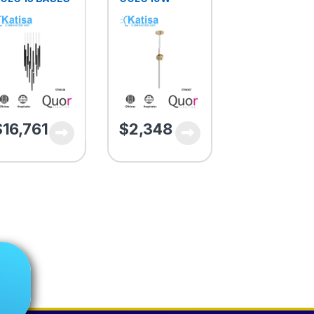
9 ACABADO
1520LM 3000K
EGRO CROMO
90-130V ORO
$
16,761
$
2,348