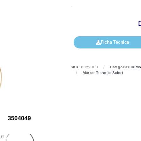
.
Ficha Técnica
SKU
TDC2206D
Categorías:
Ilumi
Marca:
Tecnolite Select