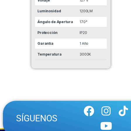
Voltaje
127 V
Luminosidad
1200LM
Ángulo de Apertura
170°
Protección
IP20
Garantía
1 Año
Temperatura
3000K
SÍGUENOS