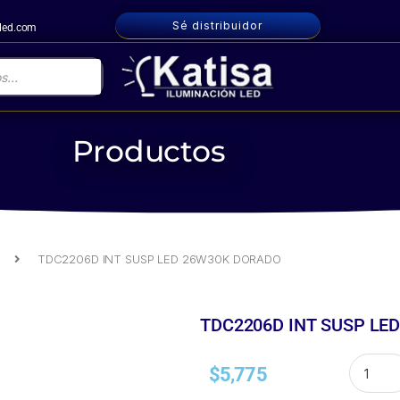
Sé distribuidor
nled.com
Productos
as Colgantes
TDC2206D INT SUSP LED 26W30K DORADO
TDC2206D INT SUSP LED 26W30K DORADO
TDC2206D INT SUSP LE
$
5,775