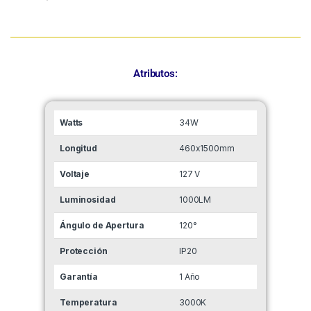
Atributos:
Watts
34W
Longitud
460x1500mm
Voltaje
127 V
Luminosidad
1000LM
Ángulo de Apertura
120°
Protección
IP20
Garantía
1 Año
Temperatura
3000K