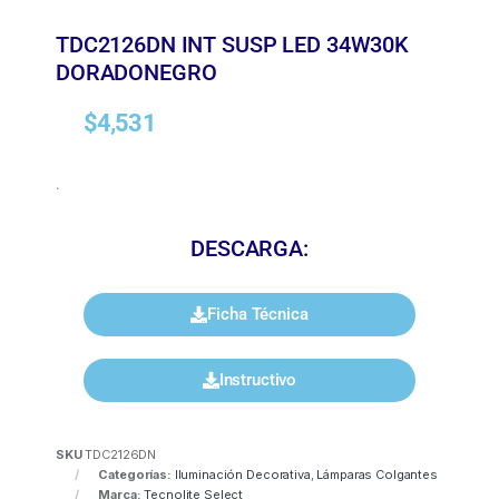
TDC2126DN INT SUSP LED 34W30K
DORADONEGRO
$
4,531
.
DESCARGA:
Ficha Técnica
Instructivo
SKU
TDC2126DN
Categorías:
Iluminación Decorativa
,
Lámparas Colgantes
Marca:
Tecnolite Select