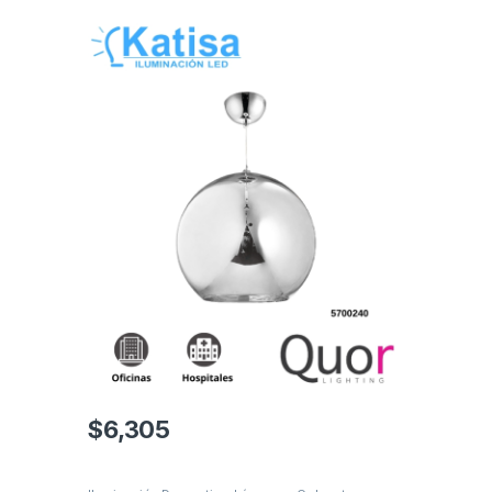
$
6,305