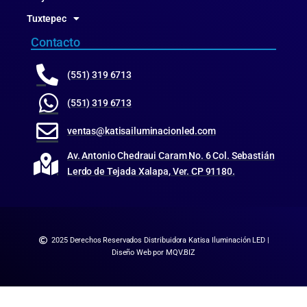
Tuxtepec
Contacto
(551) 319 6713
(551) 319 6713
ventas@katisailuminacionled.com
Av. Antonio Chedraui Caram No. 6 Col. Sebastián
Lerdo de Tejada Xalapa, Ver. CP 91180.
2025 Derechos Reservados Distribuidora Katisa Iluminación LED |
Diseño Web por MQV.BIZ