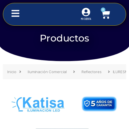
0
MI CUENTA
Productos
Inicio
Iluminación Comercial
Reflectores
ILURES
Inicio
Iluminación Comercial
Reflectores
ILURESM