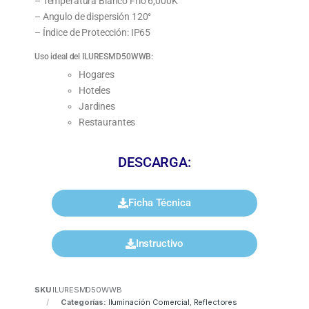
– Temperatura Blanco Frío 6,000K
– Angulo de dispersión 120°
– Índice de Protección: IP65
Uso ideal del ILURESMD50WWB:
Hogares
Hoteles
Jardines
Restaurantes
DESCARGA:
Ficha Técnica
Instructivo
SKU
ILURESMD50WWB
Categorías:
Iluminación Comercial
,
Reflectores