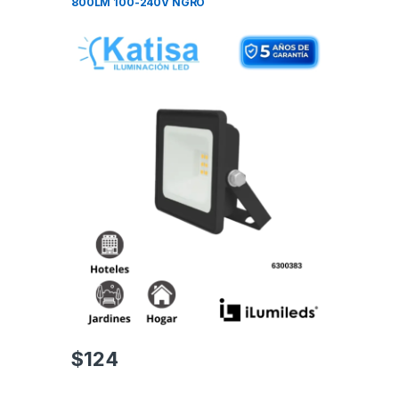
800LM 100-240V NGRO
$
124