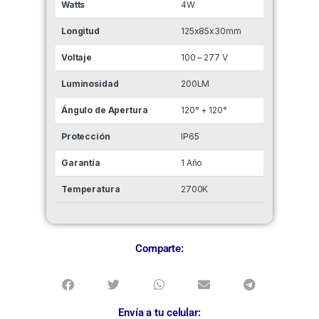
Watts
4W
Longitud
125x85x30mm
Voltaje
100 – 277 V
Luminosidad
200LM
Ángulo de Apertura
120° + 120°
Protección
IP65
Garantía
1 Año
Temperatura
2700K
Comparte:
Envía a tu celular: