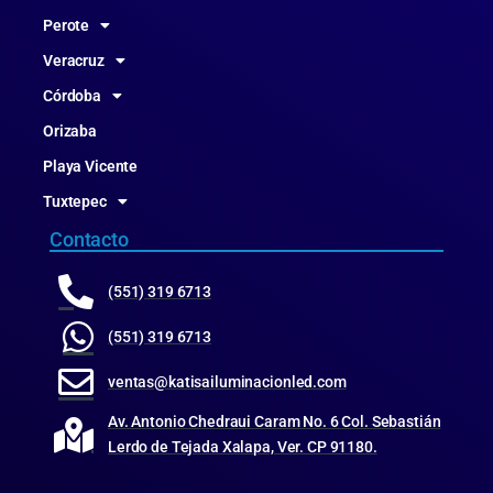
Perote
Veracruz
Córdoba
Orizaba
Playa Vicente
Tuxtepec
Contacto
(551) 319 6713
(551) 319 6713
ventas@katisailuminacionled.com
Av. Antonio Chedraui Caram No. 6 Col. Sebastián
Lerdo de Tejada Xalapa, Ver. CP 91180.