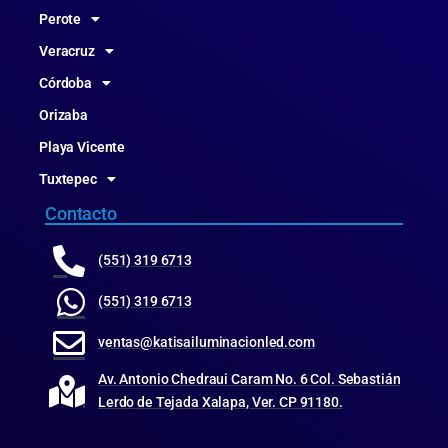
Perote
Veracruz
Córdoba
Orizaba
Playa Vicente
Tuxtepec
Contacto
(551) 319 6713
(551) 319 6713
ventas@katisailuminacionled.com
Av. Antonio Chedraui Caram No. 6 Col. Sebastián
Lerdo de Tejada Xalapa, Ver. CP 91180.