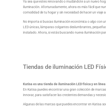
Ya sea que estes renovando o mudándote a un nuevo hogar u
iluminación. Afortunadamente, ahora es más fácil que nu
comodidad de tu hogar y sin necesidad de hacer un viaje a l
No importa si buscas iluminación económica o algo con un 
LED únicas, lámparas colgantes deslumbrantes, pequeñas 
instalado. Ahora, si estás buscando nueva iluminación p
Tiendas de iluminación LED Físi
Katisa es una tienda de iluminación LED física y en línea
En Katisa puedes encontrar una gran colección de marcas,
innovar, para satisfacer las crecientes demandas y necesid
Algunas de las marcas que puedes encontrar en Katisa so