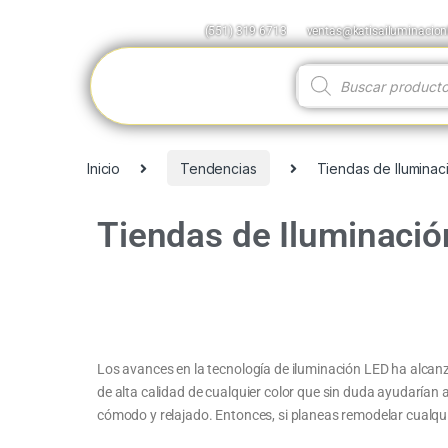
(551) 319 6713
ventas@katisailuminacio
Inicio
Tendencias
Tiendas de Iluminac
Tiendas de Iluminaci
Los avances en la tecnología de iluminación LED ha alcan
de alta calidad de cualquier color que sin duda ayudarían 
cómodo y relajado. Entonces, si planeas remodelar cualquie