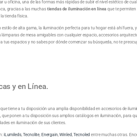
 oficina, una de las formas más rápidas de subir el nivel estético de cua
nca, gracias a las muchas
tiendas de iluminación en línea
que te permiten
a tienda física.
estilo de alta gama, la iluminación perfecta para tu hogar está ahí fuera,
lámparas de mesa amigables con cualquier espacio, accesorios arquitectó
ara tus espacios y no sabes por dónde comenzar su búsqueda, no te preoc
cas y en Línea.
que tiene a tu disposición una amplia disponibilidad en accesorios de ilumi
 que ponen a tu disposición sus amplios catálogos en iluminación, para qu
ades en iluminación de sus clientes.
n:
iLumileds
,
Tecnolite
,
Energain
,
Winled
,
Tecnoled
entre muchas otras. Enco