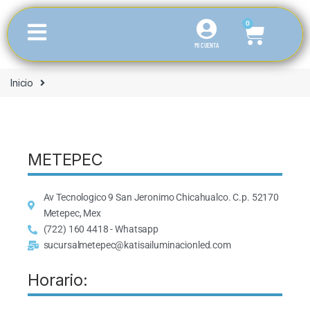
0
MI CUENTA
Inicio
METEPEC
Av Tecnologico 9 San Jeronimo Chicahualco. C.p. 52170
Metepec, Mex
(722) 160 4418 - Whatsapp
sucursalmetepec@katisailuminacionled.com
Horario: