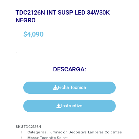
TDC2126N INT SUSP LED 34W30K
NEGRO
$
4,090
.
DESCARGA:
Ficha Técnica
Instructivo
SKU
TDC2126N
Categorías:
Iluminación Decorativa
,
Lámparas Colgantes
Marca:
Tecnolite Select