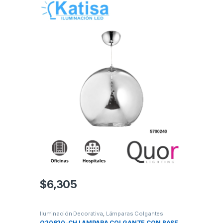
$
6,305
Iluminación Decorativa
,
Lámparas Colgantes
Q20620-CH LAMPARA COLGANTE CON BASE