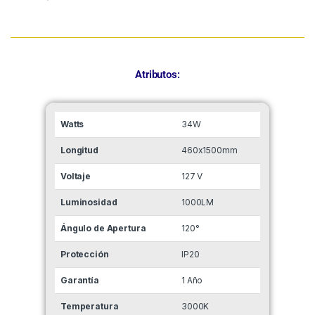
Atributos:
Watts
34W
Longitud
460x1500mm
Voltaje
127 V
Luminosidad
1000LM
Ángulo de Apertura
120°
Protección
IP20
Garantía
1 Año
Temperatura
3000K