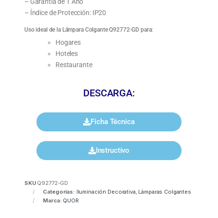
– Garantía de 1 Año
– Índice de Protección: IP20
Uso ideal de la Lámpara Colgante Q92772-GD para:
Hogares
Hoteles
Restaurante
DESCARGA:
Ficha Técnica
Instructivo
SKU
Q92772-GD
Categorías:
Iluminación Decorativa
,
Lámparas Colgantes
Marca:
QUOR