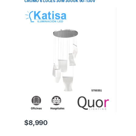
CROMO 6 LUCES 30W 3000K 90-130V
2400LM IP20
$
8,990