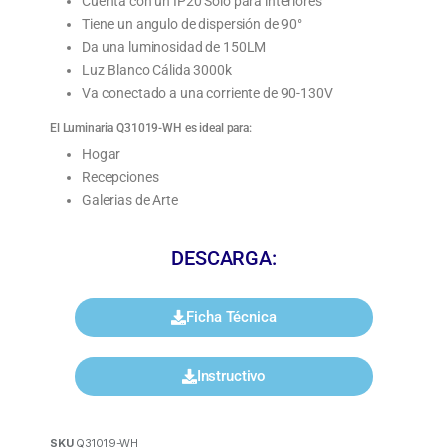
Cuenta con un IP20 Solo para interiores
Tiene un angulo de dispersión de 90°
Da una luminosidad de 150LM
Luz Blanco Cálida 3000k
Va conectado a una corriente de 90-130V
El Luminaria Q31019-WH es ideal para:
Hogar
Recepciones
Galerias de Arte
DESCARGA:
Ficha Técnica
Instructivo
SKU
Q31019-WH