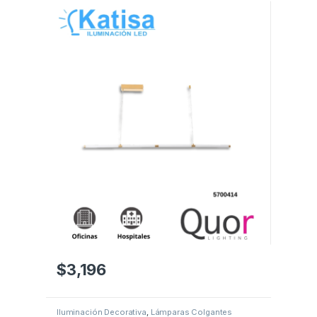
$
3,196
Iluminación Decorativa
,
Lámparas Colgantes