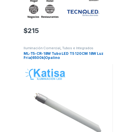
$
215
Iluminación Comercial
,
Tubos e Integrados
ML-T5-CR-18W Tubo LED T5 120CM 18W Luz
Fria(6500k)Opalino