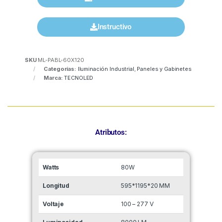
Instructivo
SKU
ML-PABL-60X120
Categorías:
Iluminación Industrial
,
Paneles y Gabinetes
Marca:
TECNOLED
Atributos:
Watts
80W
Longitud
595*1195*20 MM
Voltaje
100 – 277 V