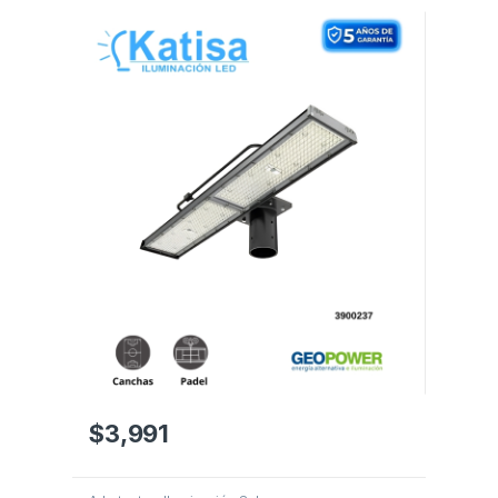
$
3,991