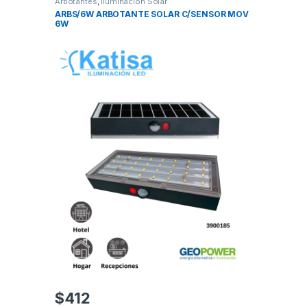
Arbotantes
,
Iluminación Solar
ARBS/6W ARBOTANTE SOLAR C/SENSOR MOV
6W
$
412