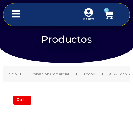
0
MI CUENTA
Productos
Inicio
Iluminación Comercial
Focos
88153 Foco A
Inicio
Iluminación Comercial
Focos
88153 Foco A
Out
of
stoc
k