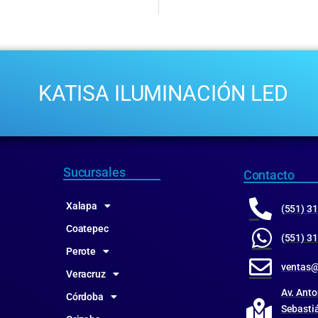
KATISA ILUMINACIÓN LED
Sucursales
Contacto
Xalapa
(551) 3
Coatepec
(551) 3
Perote
ventas@
Veracruz
Av. Anto
Córdoba
Sebastiá