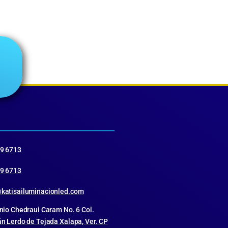
19 6713
19 6713
katisailuminacionled.com
nio Chedraui Caram No. 6 Col.
n Lerdo de Tejada Xalapa, Ver. CP