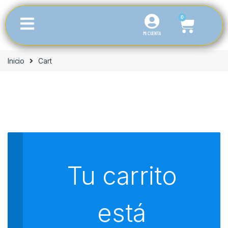
0
MI CUENTA
Inicio
Cart
Tu carrito
está